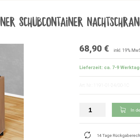
iner Schubcontainer Nachtschra
68,90 €
inkl. 19% Mw
Lieferzeit: ca. 7-9 Werktag
Art. Nr.: 1191-01-24/00-1C
In d
14 Tage Rückgaberech