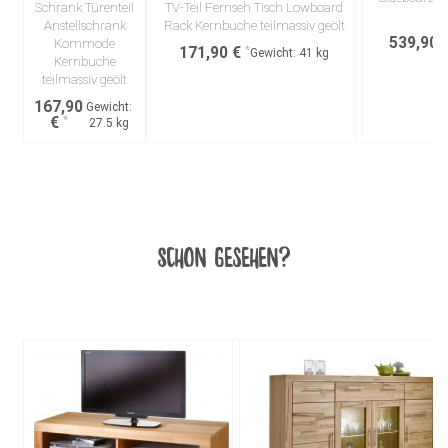
Schrank Türenteil
TV-Teil Fernseh Tisch Lowboard
Anstellschrank
Rack Kernbuche teilmassiv geölt
539,90 
Kommode
171,90 €
Gewicht:
41 kg
Kernbuche
teilmassiv geölt
167,90
Gewicht:
€
27.5 kg
Schon gesehen?