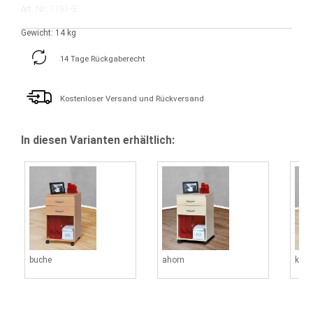
Art. Nr.: 1191-3
Gewicht: 14 kg
14 Tage Rückgaberecht
Kostenloser Versand und Rückversand
In diesen Varianten erhältlich:
buche
ahorn
kern